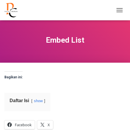
T
O
G
G
L
Embed List
E
N
A
V
I
G
A
Bagikan ini:
S
I
Daftar Isi
show
Facebook
X