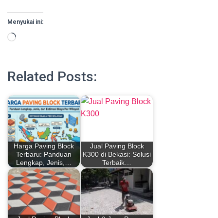
Menyukai ini:
Memuat...
Related Posts:
Harga Paving Block
Jual Paving Block
Terbaru: Panduan
K300 di Bekasi: Solusi
Lengkap, Jenis,…
Terbaik…