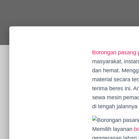
Borongan pasang p
masyarakat, instan
dan hemat. Menggu
material secara te
terima beres ini, 
sewa mesin pemada
di tengah jalannya
Memilih layanan
b
pengerasan lahan A