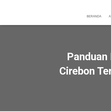
BERANDA
A
Panduan 
Cirebon Te