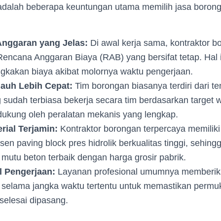
 adalah beberapa keuntungan utama memilih jasa boron
nggaran yang Jelas:
Di awal kerja sama, kontraktor 
encana Anggaran Biaya (RAB) yang bersifat tetap. Hal 
gkakan biaya akibat molornya waktu pengerjaan.
auh Lebih Cepat:
Tim borongan biasanya terdiri dari te
g sudah terbiasa bekerja secara tim berdasarkan target 
idukung oleh peralatan mekanis yang lengkap.
rial Terjamin:
Kontraktor borongan terpercaya memiliki
en paving block pres hidrolik berkualitas tinggi, sehin
utu beton terbaik dengan harga grosir pabrik.
l Pengerjaan:
Layanan profesional umumnya memberik
 selama jangka waktu tertentu untuk memastikan permu
 selesai dipasang.