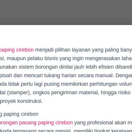
aping cirebon
menjadi pilihan layanan yang paling bany
si, maupun pelaku bisnis yang ingin mengerasakan laha
nakan sistem borongan dinilai jauh lebih efisien diban
rpisah dan mencari tukang harian secara manual. Denga
Anda tidak perlu lagi pusing memikirkan perhitungan volu
t (stamper), ongkos pengiriman material, hingga risik
 proyek konstruksi.
orongan pasang paping cirebon
yang profesional akan m
nda terpasang secara presisi, memiliki tingkat kerataan 