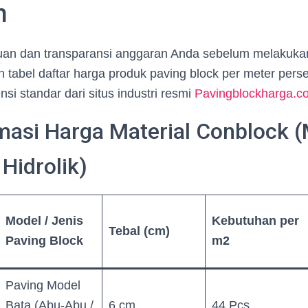
n
uan dan transparansi anggaran Anda sebelum melakuk
an tabel daftar harga produk paving block per meter pers
si standar dari situs industri resmi
Pavingblockharga.c
masi Harga Material Conblock (
 Hidrolik)
Model / Jenis
Kebutuhan per
Tebal (cm)
Paving Block
m2
Paving Model
Bata (Abu-Abu /
6 cm
44 Pcs