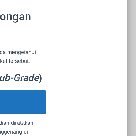
rongan
nda mengetahui
et tersebut:
ub-Grade
)
ian diratakan
enggenang di