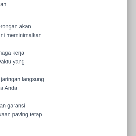
gan
borongan akan
ini meminimalkan
naga kerja
waktu yang
 jaringan langsung
gga Anda
an garansi
kaan paving tetap