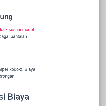
kung
lock sesuai model
bagai bantalan
mper kodok). Biaya
orongan.
si Biaya