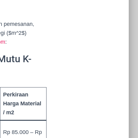
an pemesanan,
egi ($m^2$)
om
:
Mutu K-
Perkiraan
Harga Material
/ m2
Rp 85.000 – Rp