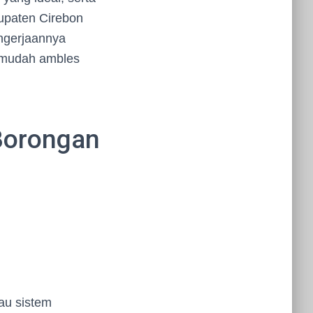
upaten Cirebon
engerjaannya
k mudah ambles
Borongan
au sistem