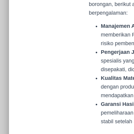
borongan, berikut
berpengalaman:
Manajemen A
memberikan R
risiko pemben
Pengerjaan J
spesialis yan
disepakati, d
Kualitas Mate
dengan produs
mendapatkan m
Garansi Hasi
pemeliharaan
stabil setelah