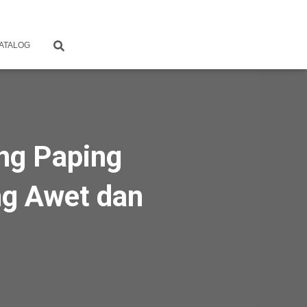
ATALOG
ng Paping
ng Awet dan