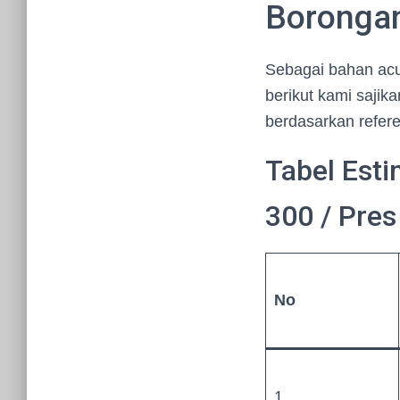
Boronga
Sebagai bahan ac
berikut kami sajik
berdasarkan referen
Tabel Esti
300 / Pres
No
1