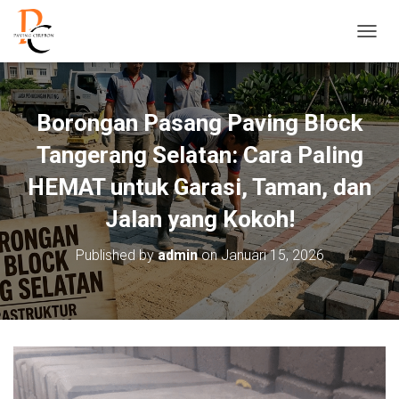
T
O
G
G
L
Borongan Pasang Paving Block
E
N
Tangerang Selatan: Cara Paling
A
V
HEMAT untuk Garasi, Taman, dan
I
Jalan yang Kokoh!
G
A
S
Published by
admin
on
Januari 15, 2026
I