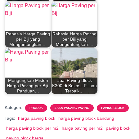
Rahasia Harga Paving
Rahasia Harga Paving
per Biji yang
per Biji yang
Menguntungkan:…
Menguntungkan:…
Mengungkap Misteri
Jual Paving Block
Harga Paving per Biji:
K300 di Bekasi: Pilihan
Panduan…
Terbaik…
Kategori:
PRODUK
JASA PASANG PAVING
PAVING BLOCK
Tags:
harga paving block
harga paving block bandung
harga paving block per m2
harga paving per m2
paving block
paving block harga