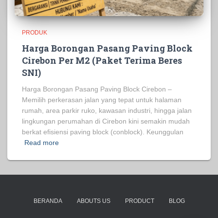
PRODUK
Harga Borongan Pasang Paving Block
Cirebon Per M2 (Paket Terima Beres
SNI)
Harga Borongan Pasang Paving Block Cirebon –
Memilih perkerasan jalan yang tepat untuk halaman
rumah, area parkir ruko, kawasan industri, hingga jalan
lingkungan perumahan di Cirebon kini semakin mudah
berkat efisiensi paving block (conblock). Keunggulan
Read more
BERANDA
ABOUTS US
PRODUCT
BLOG