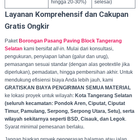
hingga 20-30%)
selesai)
Layanan Komprehensif dan Cakupan
Gratis Ongkir
Paket
Borongan Pasang Paving Block Tangerang
Selatan
kami bersifat
all-in
. Mulai dari konsultasi,
pengukuran, penyiapan lahan (galur dan urug),
pemasangan sesuai standar (dengan alas geotextile jika
diperlukan), pemadatan, hingga pembersihan akhir. Untuk
mendukung efisiensi biaya Anda lebih jauh, kami
GRATISKAN BIAYA PENGIRIMAN SEMUA MATERIAL
ke lokasi proyek untuk wilayah:
Kota Tangerang Selatan
(seluruh kecamatan: Pondok Aren, Ciputat, Ciputat
Timur, Pamulang, Serpong, Serpong Utara, Setu), serta
wilayah sekitarnya seperti BSD, Cisauk, dan Legok
.
Syarat minimal pemesanan berlaku.
Jangan biarkan proyek pengerasan halaman atau jalan