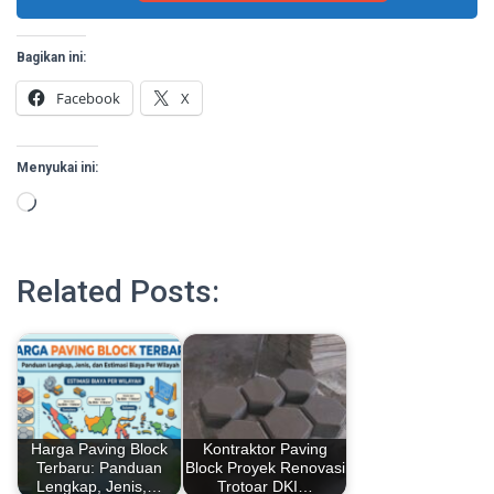
Bagikan ini:
Facebook
X
Menyukai ini:
Memuat...
Related Posts:
Harga Paving Block
Kontraktor Paving
Terbaru: Panduan
Block Proyek Renovasi
Lengkap, Jenis,…
Trotoar DKI…