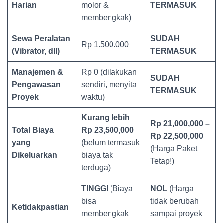
Harian
molor &
TERMASUK
membengkak)
Sewa Peralatan
SUDAH
Rp 1.500.000
(Vibrator, dll)
TERMASUK
Manajemen &
Rp 0 (dilakukan
SUDAH
Pengawasan
sendiri, menyita
TERMASUK
Proyek
waktu)
Kurang lebih
Rp 21,000,000 –
Total Biaya
Rp 23,500,000
Rp 22,500,000
yang
(belum termasuk
(Harga Paket
Dikeluarkan
biaya tak
Tetap!)
terduga)
TINGGI
(Biaya
NOL
(Harga
bisa
tidak berubah
Ketidakpastian
membengkak
sampai proyek