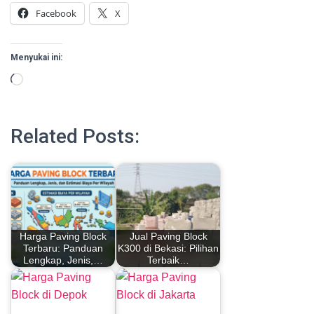
Facebook
X
Menyukai ini:
Memuat...
Related Posts:
Harga Paving Block
Jual Paving Block
Terbaru: Panduan
K300 di Bekasi: Pilihan
Lengkap, Jenis,…
Terbaik…