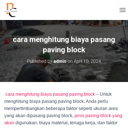
T
O
G
G
L
cara menghitung biaya pasang
E
N
paving block
A
V
Published by
admin
on
April 10, 2024
I
G
A
S
I
cara menghitung biaya pasang paving block
– Untuk
menghitung biaya pasang paving block, Anda perlu
mempertimbangkan beberapa faktor seperti ukuran area
yang akan dipasang paving block,
jenis paving block yang
akan
digunakan, biaya material, tenaga kerja, dan faktor