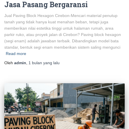
Jasa Pasang Bergaransi
Jual Paving Block Hexagon Cirebon-Mencari material penutup
tanah yang tidak hanya kuat menahan beban, tetapi juga
memberikan nilai estetika tinggi untuk halaman rumah, area
parkir ruko, atau proyek jalan di Cirebon? Paving block hexagon
(segi enam) adalah jawaban terbaik. Dibandingkan model bata
standar, bentuk segi enam memberikan sistem saling mengunci
Read more
Oleh
admin
,
1 bulan
yang lalu