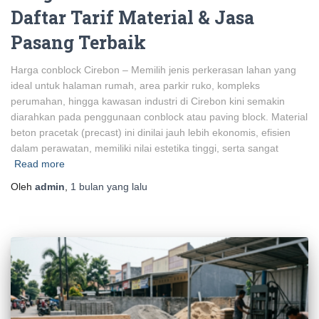
Daftar Tarif Material & Jasa
Pasang Terbaik
Harga conblock Cirebon – Memilih jenis perkerasan lahan yang
ideal untuk halaman rumah, area parkir ruko, kompleks
perumahan, hingga kawasan industri di Cirebon kini semakin
diarahkan pada penggunaan conblock atau paving block. Material
beton pracetak (precast) ini dinilai jauh lebih ekonomis, efisien
dalam perawatan, memiliki nilai estetika tinggi, serta sangat
Read more
Oleh
admin
,
1 bulan
yang lalu