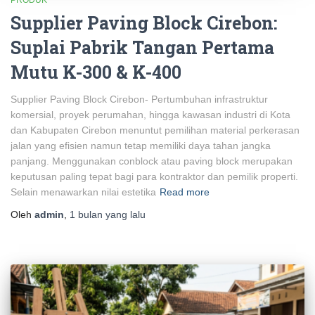
Supplier Paving Block Cirebon:
Suplai Pabrik Tangan Pertama
Mutu K-300 & K-400
Supplier Paving Block Cirebon- Pertumbuhan infrastruktur
komersial, proyek perumahan, hingga kawasan industri di Kota
dan Kabupaten Cirebon menuntut pemilihan material perkerasan
jalan yang efisien namun tetap memiliki daya tahan jangka
panjang. Menggunakan conblock atau paving block merupakan
keputusan paling tepat bagi para kontraktor dan pemilik properti.
Selain menawarkan nilai estetika
Read more
Oleh
admin
,
1 bulan
yang lalu