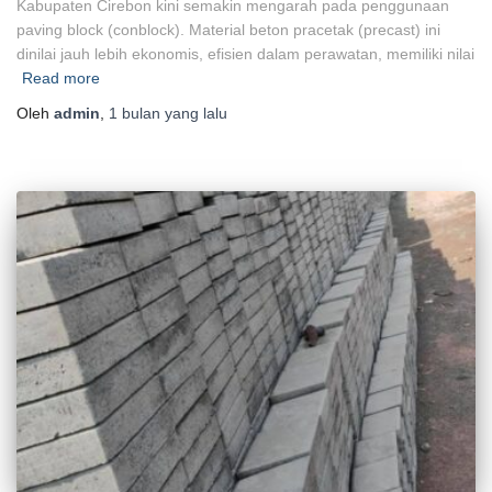
Kabupaten Cirebon kini semakin mengarah pada penggunaan
paving block (conblock). Material beton pracetak (precast) ini
dinilai jauh lebih ekonomis, efisien dalam perawatan, memiliki nilai
Read more
Oleh
admin
,
1 bulan
yang lalu