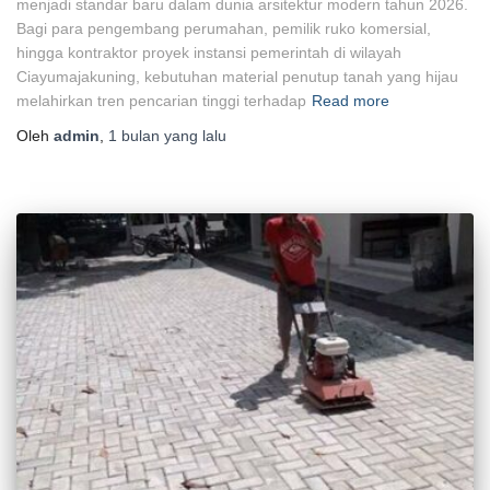
menjadi standar baru dalam dunia arsitektur modern tahun 2026.
Bagi para pengembang perumahan, pemilik ruko komersial,
hingga kontraktor proyek instansi pemerintah di wilayah
Ciayumajakuning, kebutuhan material penutup tanah yang hijau
melahirkan tren pencarian tinggi terhadap
Read more
Oleh
admin
,
1 bulan
yang lalu