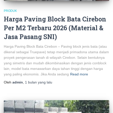
PRODUK
Harga Paving Block Bata Cirebon
Per M2 Terbaru 2026 (Material &
Jasa Pasang SNI)
Harga Paving Block Bata Cirebon – Paving block jenis bata (atau
dikenal sebagai Truepave) tetap menjadi primadona utama dalam
proyek pengerasan tanah di wilayah Cirebon. Selain bentuknya
yang simetris dan mudah dikombinasikan dengan jenis conblock
lain, model bata menawarkan daya tahan tinggi dengan harga
yang paling ekonomis. Jika Anda sedang
Read more
Oleh
admin
,
1 bulan
yang lalu