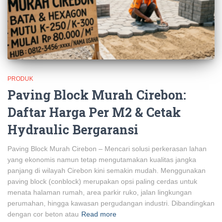
PRODUK
Paving Block Murah Cirebon:
Daftar Harga Per M2 & Cetak
Hydraulic Bergaransi
Paving Block Murah Cirebon – Mencari solusi perkerasan lahan
yang ekonomis namun tetap mengutamakan kualitas jangka
panjang di wilayah Cirebon kini semakin mudah. Menggunakan
paving block (conblock) merupakan opsi paling cerdas untuk
menata halaman rumah, area parkir ruko, jalan lingkungan
perumahan, hingga kawasan pergudangan industri. Dibandingkan
dengan cor beton atau
Read more