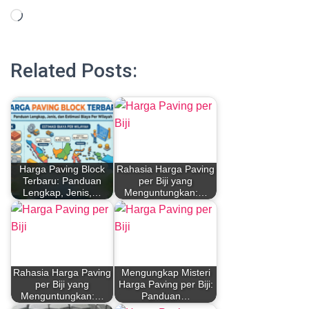
Memuat...
Related Posts:
Harga Paving Block
Rahasia Harga Paving
Terbaru: Panduan
per Biji yang
Lengkap, Jenis,…
Menguntungkan:…
Rahasia Harga Paving
Mengungkap Misteri
per Biji yang
Harga Paving per Biji:
Menguntungkan:…
Panduan…