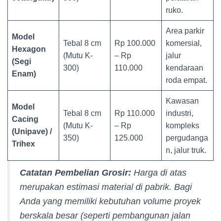
ruko.
Area parkir
Model
Tebal 8 cm
Rp 100.000
komersial,
Hexagon
(Mutu K-
– Rp
jalur
(Segi
300)
110.000
kendaraan
Enam)
roda empat.
Kawasan
Model
Tebal 8 cm
Rp 110.000
industri,
Cacing
(Mutu K-
– Rp
kompleks
(Unipave) /
350)
125.000
pergudanga
Trihex
n, jalur truk.
Catatan Pembelian Grosir:
Harga di atas
merupakan estimasi material di pabrik. Bagi
Anda yang memiliki kebutuhan volume proyek
berskala besar (seperti pembangunan jalan