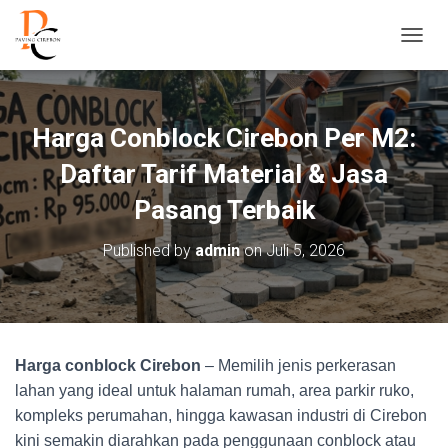
T
O
G
G
L
Harga Conblock Cirebon Per M2:
E
N
Daftar Tarif Material & Jasa
A
V
Pasang Terbaik
I
G
Published by
admin
on
Juli 5, 2026
A
S
I
Harga conblock Cirebon
– Memilih jenis perkerasan
lahan yang ideal untuk halaman rumah, area parkir ruko,
kompleks perumahan, hingga kawasan industri di Cirebon
kini semakin diarahkan pada penggunaan conblock atau