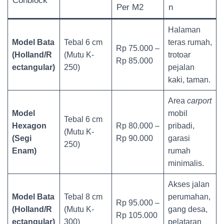
Conblock
Per M2
n
Halaman
Model Bata
Tebal 6 cm
teras rumah,
Rp 75.000 –
(Holland/R
(Mutu K-
trotoar
Rp 85.000
ectangular)
250)
pejalan
kaki, taman.
Area
carport
Model
mobil
Tebal 6 cm
Hexagon
Rp 80.000 –
pribadi,
(Mutu K-
(Segi
Rp 90.000
garasi
250)
Enam)
rumah
minimalis.
Akses jalan
Model Bata
Tebal 8 cm
perumahan,
Rp 95.000 –
(Holland/R
(Mutu K-
gang desa,
Rp 105.000
ectangular)
300)
pelataran