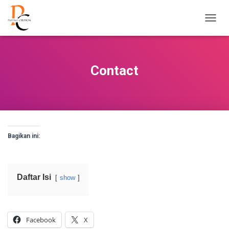
T
O
G
G
L
Contact
E
N
A
V
I
G
A
Bagikan ini:
S
I
Daftar Isi
show
Facebook
X