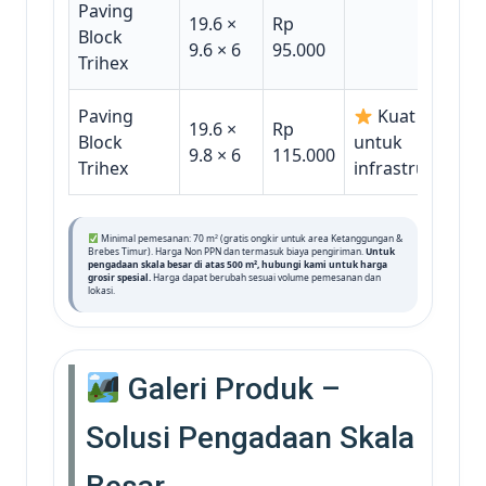
Paving
19.6 ×
Rp
Block
9.6 × 6
95.000
Trihex
Paving
Kuat
19.6 ×
Rp
Block
untuk
9.8 × 6
115.000
Trihex
infrastruktur
Minimal pemesanan: 70 m² (gratis ongkir untuk area Ketanggungan &
Brebes Timur). Harga Non PPN dan termasuk biaya pengiriman.
Untuk
pengadaan skala besar di atas 500 m², hubungi kami untuk harga
grosir spesial.
Harga dapat berubah sesuai volume pemesanan dan
lokasi.
Galeri Produk –
Solusi Pengadaan Skala