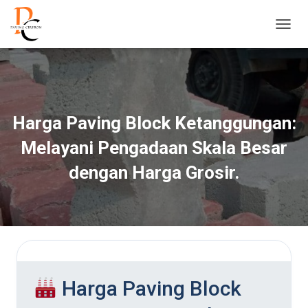
T
O
G
G
L
E
N
Harga Paving Block Ketanggungan:
A
V
Melayani Pengadaan Skala Besar
I
G
dengan Harga Grosir.
A
S
I
Harga Paving Block