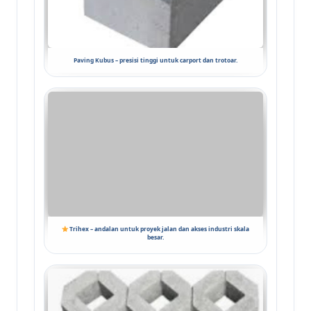
Paving Kubus – presisi tinggi untuk carport dan trotoar.
Trihex – andalan untuk proyek jalan dan akses industri skala
besar.