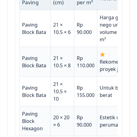
Paving
(cm)
per m²
Harga grosir
Paving
21 ×
Rp
nego untuk
Block Bata
10.5 × 6
90.000
volume >500
m²
Paving
21 ×
Rp
Rekomendasi
Block Bata
10.5 × 8
110.000
proyek jalan
21 ×
Paving
Rp
Untuk beban
10.5 ×
Block Bata
155.000
berat
10
Paving
20 × 20
Rp
Estetik untuk
Block
× 6
90.000
perumahan
Hexagon