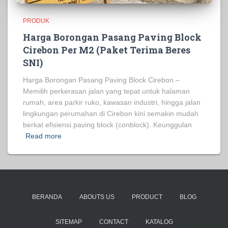
PRODUK
Harga Borongan Pasang Paving Block
Cirebon Per M2 (Paket Terima Beres
SNI)
Harga Borongan Pasang Paving Block Cirebon –
Memilih perkerasan jalan yang tepat untuk halaman
rumah, area parkir ruko, kawasan industri, hingga jalan
lingkungan perumahan di Cirebon kini semakin mudah
berkat efisiensi paving block (conblock). Keunggulan
Read more
BERANDA
ABOUTS US
PRODUCT
BLOG
SITEMAP
CONTACT
KATALOG