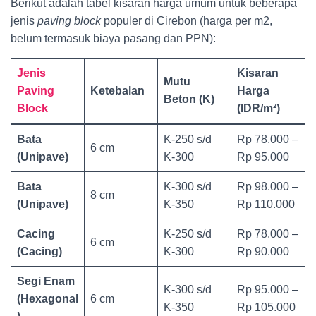
Berikut adalah tabel kisaran harga umum untuk beberapa
jenis
paving block
populer di Cirebon (harga per m2,
belum termasuk biaya pasang dan PPN):
Jenis
Kisaran
Mutu
Paving
Ketebalan
Harga
Beton (K)
Block
(IDR/m²)
Bata
K-250 s/d
Rp 78.000 –
6 cm
(Unipave)
K-300
Rp 95.000
Bata
K-300 s/d
Rp 98.000 –
8 cm
(Unipave)
K-350
Rp 110.000
Cacing
K-250 s/d
Rp 78.000 –
6 cm
(Cacing)
K-300
Rp 90.000
Segi Enam
K-300 s/d
Rp 95.000 –
(Hexagonal
6 cm
K-350
Rp 105.000