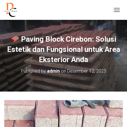
T
O
G
G
L
Paving Block Cirebon: Solusi
E
N
Estetik dan Fungsional untuk Area
A
V
Eksterior Anda
I
G
Published by
admin
on
Desember 12, 2025
A
S
I