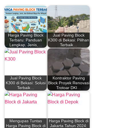
Harga Paving Block
Jual Paving Block
Terbaru: Panduan
K300 di Bekasi: Pilihan
Lengkap, Jenis,…
Terbaik…
Jual Paving Block
Kontraktor Paving
K300 di Bekasi: Solusi
Block Proyek Renovasi
Terbaik…
Trotoar DKI…
Mengupas Tuntas
Harga Paving Block di
Harga Paving Block di
Jakarta Tahun 2024: