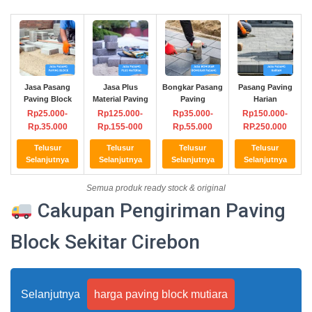
Jasa Pasang
Jasa Plus
Bongkar Pasang
Pasang Paving
Paving Block
Material Paving
Paving
Harian
Rp25.000-
Rp125.000-
Rp35.000-
Rp150.000-
Rp.35.000
Rp.155-000
Rp.55.000
RP.250.000
Telusur
Telusur
Telusur
Telusur
Selanjutnya
Selanjutnya
Selanjutnya
Selanjutnya
Semua produk ready stock & original
Cakupan Pengiriman Paving
Block Sekitar Cirebon
Selanjutnya
harga paving block mutiara