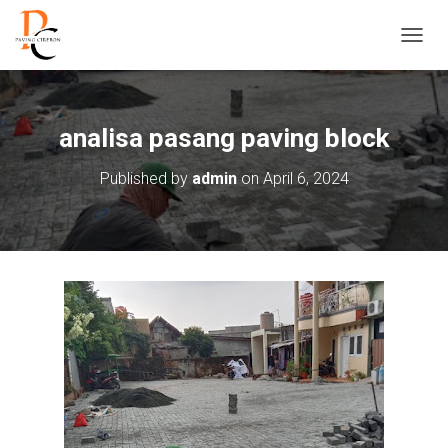
T
O
G
G
L
analisa pasang paving block
E
N
Published by
admin
on
April 6, 2024
A
V
I
G
A
S
I