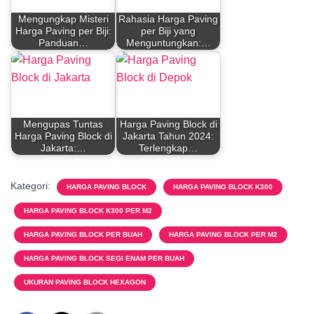
Mengungkap Misteri
Rahasia Harga Paving
Harga Paving per Biji:
per Biji yang
Panduan…
Menguntungkan:…
Mengupas Tuntas
Harga Paving Block di
Harga Paving Block di
Jakarta Tahun 2024:
Jakarta:…
Terlengkap…
Kategori:
HARGA PAVING BLOCK
HARGA PAVING BLOCK K300
HARGA PAVING BLOCK K300 PER M2
HARGA PAVING BLOCK PER BUAH
HARGA PAVING BLOCK PER M2
HARGA PAVING BLOCK SEGI ENAM PER BUAH
UKURAN PAVING BLOCK HEXAGON