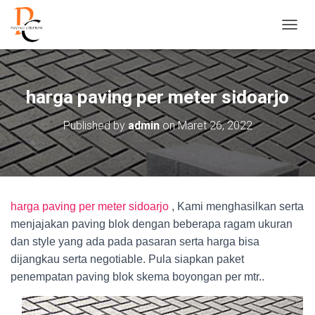
T
O
G
G
L
harga paving per meter sidoarjo
E
N
Published by
admin
on
Maret 26, 2022
A
V
I
G
A
S
harga paving per meter sidoarjo
, Kami menghasilkan serta
I
menjajakan paving blok dengan beberapa ragam ukuran
dan style yang ada pada pasaran serta harga bisa
dijangkau serta negotiable. Pula siapkan paket
penempatan paving blok skema boyongan per mtr..