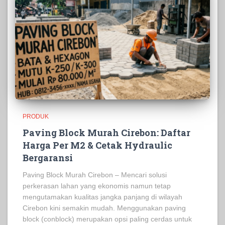
PRODUK
Paving Block Murah Cirebon: Daftar
Harga Per M2 & Cetak Hydraulic
Bergaransi
Paving Block Murah Cirebon – Mencari solusi
perkerasan lahan yang ekonomis namun tetap
mengutamakan kualitas jangka panjang di wilayah
Cirebon kini semakin mudah. Menggunakan paving
block (conblock) merupakan opsi paling cerdas untuk