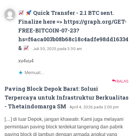
Quick Transfer - 2.1 BTC sent.
Finalize here => https://graph.org/GET-
FREE-BITCOIN-07-23?
hs=f6aca003b08b68c18c4adfe98dd16334
&
· Juli 30, 2025 pada 3:30 am
xv4vu4
Memuat...
BALAS
Paving Block Depok Barat: Solusi
Terpercaya untuk Infrastruktur Berkualitas
- Thetaindomarga SM
· April 4, 2026 pada 2:00 pm
[…] di luar Depok, jangan khawatir. Kami juga melayani
permintaan paving block terdekat tangerang dan pabrik
paving block di tambun dengan armada angkut yang