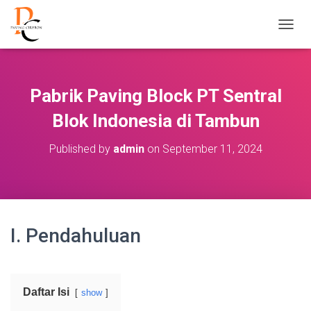
T
O
G
G
L
Pabrik Paving Block PT Sentral
E
N
Blok Indonesia di Tambun
A
V
Published by
admin
on
September 11, 2024
I
G
A
S
I
I. Pendahuluan
Daftar Isi
show