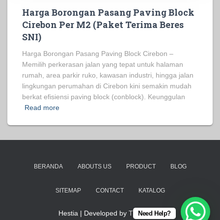
Harga Borongan Pasang Paving Block
Cirebon Per M2 (Paket Terima Beres
SNI)
Harga Borongan Pasang Paving Block Cirebon –
Memilih perkerasan jalan yang tepat untuk halaman
rumah, area parkir ruko, kawasan industri, hingga jalan
lingkungan perumahan di Cirebon kini semakin mudah
berkat efisiensi paving block (conblock). Keunggulan
Read more
BERANDA
ABOUTS US
PRODUCT
BLOG
SITEMAP
CONTACT
KATALOG
Hestia | Developed by
ThemeIsle
Need Help?