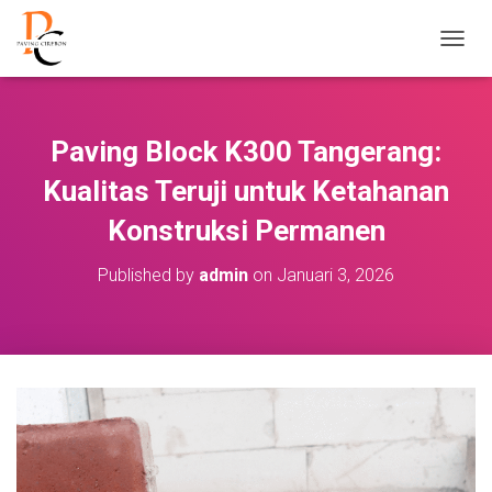
T
O
G
G
L
Paving Block K300 Tangerang:
E
N
Kualitas Teruji untuk Ketahanan
A
V
Konstruksi Permanen
I
G
Published by
admin
on
Januari 3, 2026
A
S
I