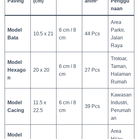
Paving
(cm)
an/m²
Penggu
naan
Area
Model
6 cm / 8
Parkir,
10.5 x 21
44 Pcs
Bata
cm
Jalan
Raya
Trotoar,
Model
6 cm / 8
Taman,
Hexago
20 x 20
27 Pcs
cm
Halaman
n
Rumah
Kawasan
Model
11.5 x
6 cm / 8
Industri,
39 Pcs
Cacing
22.5
cm
Perumah
an
Area
Model
Hijau,