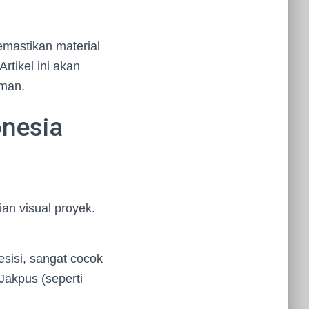
emastikan material
rtikel ini akan
iman.
onesia
ian visual proyek.
esisi, sangat cocok
 Jakpus (seperti