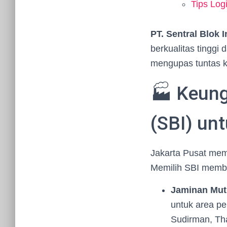
Tips Log
PT. Sentral Blok 
berkualitas tinggi 
mengupas tuntas k
🏭 Keung
(SBI) un
Jakarta Pusat memil
Memilih SBI membe
Jaminan Mutu
untuk area per
Sudirman, Th