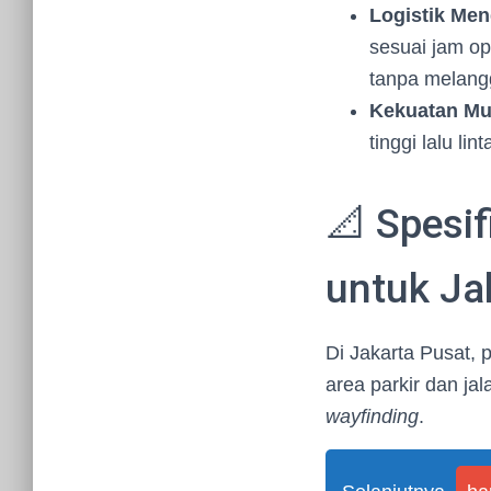
Logistik Men
sesuai jam op
tanpa melang
Kekuatan Mut
tinggi lalu li
📐 Spesi
untuk Ja
Di Jakarta Pusat, 
area parkir dan ja
wayfinding
.