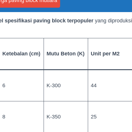
rga paving block mutiara
el spesifikasi paving block terpopuler
yang diproduksi
Ketebalan (cm)
Mutu Beton (K)
Unit per M2
6
K-300
44
8
K-350
25