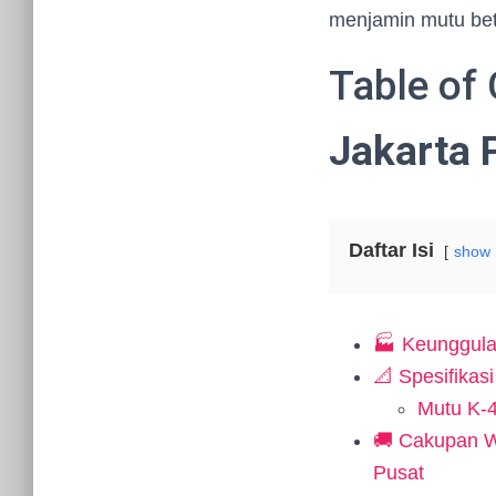
menjamin mutu beto
Table of
Jakarta 
Daftar Isi
show
🏭 Keunggulan
📐 Spesifikas
Mutu K-4
🚚 Cakupan Wi
Pusat