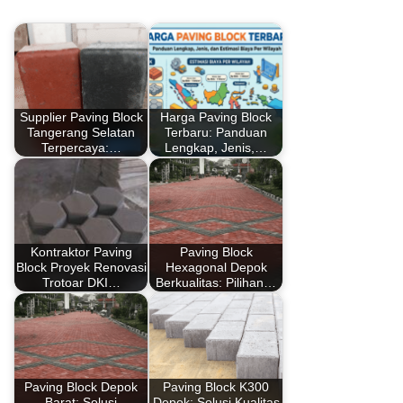
Supplier Paving Block
Harga Paving Block
Tangerang Selatan
Terbaru: Panduan
Terpercaya:…
Lengkap, Jenis,…
Kontraktor Paving
Paving Block
Block Proyek Renovasi
Hexagonal Depok
Trotoar DKI…
Berkualitas: Pilihan…
Paving Block Depok
Paving Block K300
Barat: Solusi
Depok: Solusi Kualitas