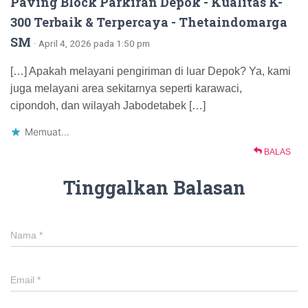
Paving Block Parkiran Depok - Kualitas K-
300 Terbaik & Terpercaya - Thetaindomarga
SM
· April 4, 2026 pada 1:50 pm
[…] Apakah melayani pengiriman di luar Depok? Ya, kami
juga melayani area sekitarnya seperti karawaci,
cipondoh, dan wilayah Jabodetabek […]
Memuat...
BALAS
Tinggalkan Balasan
Nama
*
Email
*