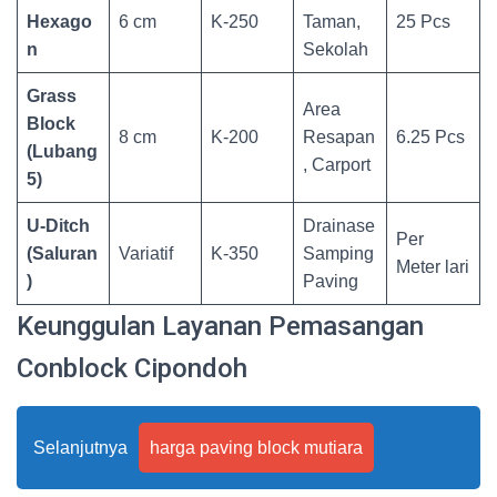
Hexago
6 cm
K-250
Taman,
25 Pcs
n
Sekolah
Grass
Area
Block
8 cm
K-200
Resapan
6.25 Pcs
(Lubang
, Carport
5)
U-Ditch
Drainase
Per
(Saluran
Variatif
K-350
Samping
Meter lari
)
Paving
Keunggulan Layanan Pemasangan
Conblock Cipondoh
Selanjutnya
harga paving block mutiara