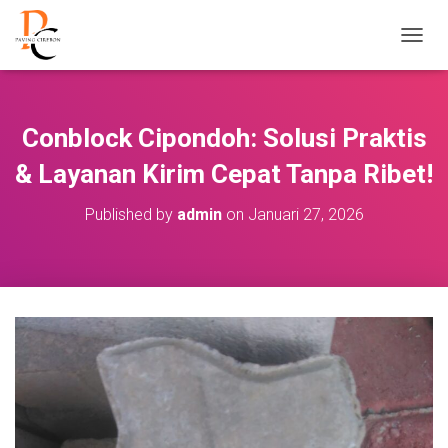
T
O
G
G
L
Conblock Cipondoh: Solusi Praktis
E
N
& Layanan Kirim Cepat Tanpa Ribet!
A
V
Published by
admin
on
Januari 27, 2026
I
G
A
S
I