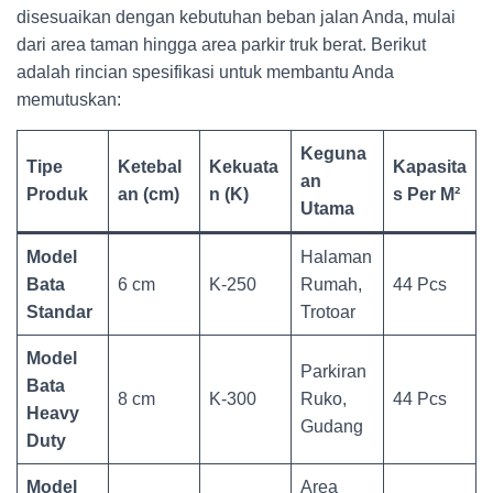
disesuaikan dengan kebutuhan beban jalan Anda, mulai
dari area taman hingga area parkir truk berat. Berikut
adalah rincian spesifikasi untuk membantu Anda
memutuskan:
Keguna
Tipe
Ketebal
Kekuata
Kapasita
an
Produk
an (cm)
n (K)
s Per M²
Utama
Model
Halaman
Bata
6 cm
K-250
Rumah,
44 Pcs
Standar
Trotoar
Model
Parkiran
Bata
8 cm
K-300
Ruko,
44 Pcs
Heavy
Gudang
Duty
Model
Area