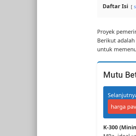
Daftar Isi
Proyek pemerin
Berikut adalah
untuk memenuh
Mutu Be
Selanjutny
harga pav
K-300 (Mini