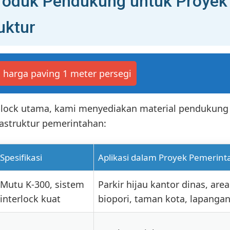
roduk Pendukung untuk Proyek
uktur
harga paving 1 meter persegi
 block utama, kami menyediakan material pendukung
astruktur pemerintahan:
Spesifikasi
Aplikasi dalam Proyek Pemerint
Mutu K-300, sistem
Parkir hijau kantor dinas, are
interlock kuat
biopori, taman kota, lapangan