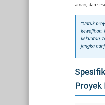
aman, dan ses
“Untuk proy
kewajiban.
kekuatan, t
jangka panj
Spesifi
Proyek