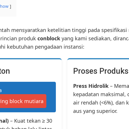
show
tah mensyaratkan ketelitian tinggi pada spesifikasi 
 rincian produk
conblock
yang kami sediakan, diran
i kebutuhan pengadaan instansi:
ton
Proses Produks
Press Hidrolik
– Mema
a
kepadatan maksimal, 
ing block mutiara
air rendah (<6%), dan
aus yang superior.
mal)
– Kuat tekan ≥ 30