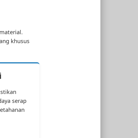
material.
cang khusus
i
stikan
daya serap
 ketahanan