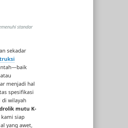
memenuhi standar
an sekadar
truksi
rintah—baik
 atau
ar menjadi hal
as spesifikasi
 di wilayah
idrolik mutu K-
, kami siap
al yang awet,