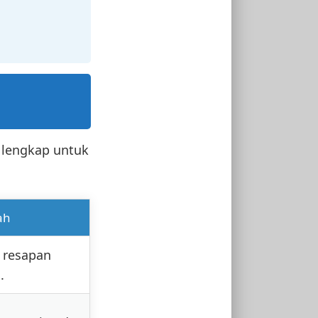
 lengkap untuk
ah
a resapan
.