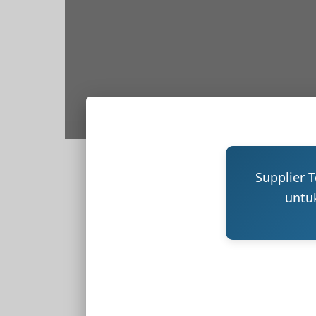
Supplier 
untu