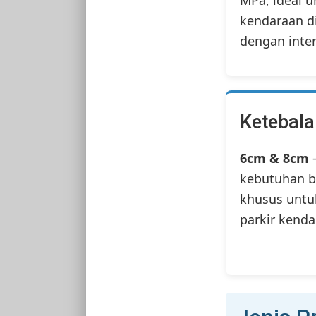
MPa, ideal u
kendaraan di
dengan inten
Ketebal
6cm & 8cm
–
kebutuhan b
khusus untu
parkir kenda