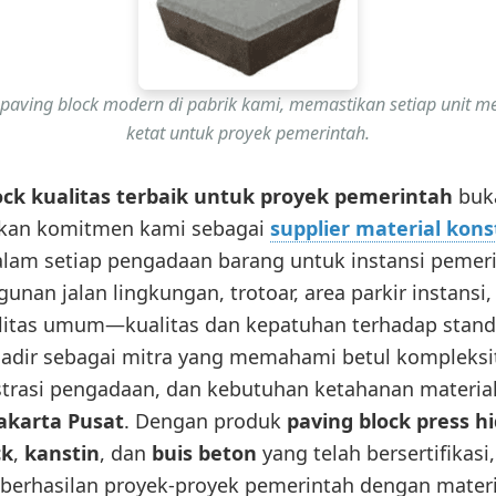
 paving block modern di pabrik kami, memastikan setiap unit 
ketat untuk proyek pemerintah.
lock kualitas terbaik untuk proyek pemerintah
buk
nkan komitmen kami sebagai
supplier material kons
alam setiap pengadaan barang untuk instansi peme
nan jalan lingkungan, trotoar, area parkir instansi,
asilitas umum—kualitas dan kepatuhan terhadap stand
adir sebagai mitra yang memahami betul kompleksit
strasi pengadaan, dan kebutuhan ketahanan material
akarta Pusat
. Dengan produk
paving block press h
ck
,
kanstin
, dan
buis beton
yang telah bersertifikasi
erhasilan proyek-proyek pemerintah dengan materi