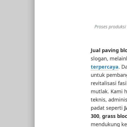
Proses produksi
Jual paving b
slogan, melai
terpercaya
. D
untuk pembangu
revitalisasi f
mutlak. Kami h
teknis, admini
padat seperti
J
300
,
grass blo
mendukung keb