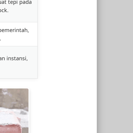
uat tepi pada
ock.
pemerintah,
.
n instansi,