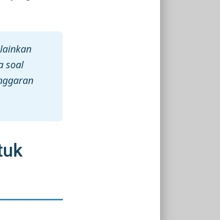
elainkan
a soal
anggaran
tuk