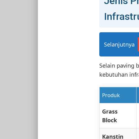
Jenis P
Infrastr
Selanjutnya
Selain paving
kebutuhan infr
Produk
Grass
Block
Kanstin