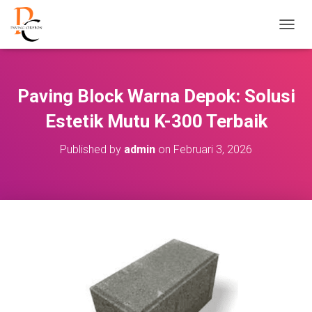
T
O
G
G
L
Paving Block Warna Depok: Solusi
E
N
Estetik Mutu K-300 Terbaik
A
V
Published by
admin
on
Februari 3, 2026
I
G
A
S
I