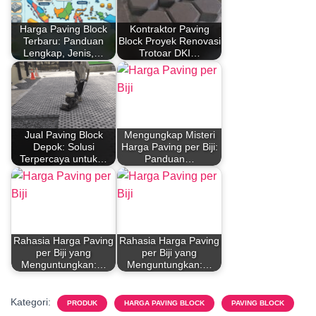
Harga Paving Block
Kontraktor Paving
Terbaru: Panduan
Block Proyek Renovasi
Lengkap, Jenis,…
Trotoar DKI…
Jual Paving Block
Mengungkap Misteri
Depok: Solusi
Harga Paving per Biji:
Terpercaya untuk…
Panduan…
Rahasia Harga Paving
Rahasia Harga Paving
per Biji yang
per Biji yang
Menguntungkan:…
Menguntungkan:…
Kategori:
PRODUK
HARGA PAVING BLOCK
PAVING BLOCK